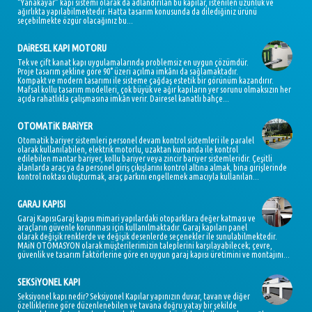
“Yanakayar” kapı sistemi olarak da adlandırılan bu kapılar, istenilen uzunluk ve
ağırlıkta yapılabilmektedir. Hatta tasarım konusunda da dilediğiniz ürünü
seçebilmekte özgür olacağınız bu...
DAiRESEL KAPI MOTORU
Tek ve çift kanat kapı uygulamalarında problemsiz en uygun çözümdür.
Proje tasarım şekline göre 90° üzeri açılma imkânı da sağlamaktadır.
Kompakt ve modern tasarımı ile sisteme çağdaş estetik bir görünüm kazandırır.
Mafsal kollu tasarım modelleri, çok büyük ve ağır kapıların yer sorunu olmaksızın her
açıda rahatlıkla çalışmasına imkân verir. Dairesel kanatlı bahçe...
OTOMATiK BARiYER
Otomatik bariyer sistemleri personel devam kontrol sistemleri ile paralel
olarak kullanılabilen, elektrik motorlu, uzaktan kumanda ile kontrol
edilebilen mantar bariyer, kollu bariyer veya zincir bariyer sistemleridir. Çeşitli
alanlarda araç ya da personel giriş çıkışlarını kontrol altına almak, bina girişlerinde
kontrol noktası oluşturmak, araç parkını engellemek amacıyla kullanılan...
GARAJ KAPISI
Garaj KapısıGaraj kapısı mimari yapılardaki otoparklara değer katması ve
araçların güvenle korunması için kullanılmaktadır. Garaj kapıları panel
olarak değişik renklerde ve değişik desenlerde seçenekler ile sunulabilmektedir.
MAiN OTOMASYON olarak müşterilerimizin taleplerini karşılayabilecek; çevre,
güvenlik ve tasarım faktörlerine göre en uygun garaj kapısı üretimini ve montajını...
SEKSiYONEL KAPI
Seksiyonel kapı nedir? Seksiyonel Kapılar yapınızın duvar, tavan ve diğer
özelliklerine göre düzenlenebilen ve tavana doğru yatay bir şekilde