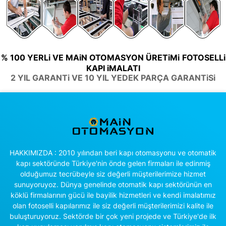
% 100 YERLi VE MAiN OTOMASYON ÜRETiMi
FOTOSELLi
KAPI iMALATI
2 YIL GARANTi VE 10 YIL YEDEK PARÇA GARANTiSi
HAKKIMIZDA : 2010 yılından beri kapı otomasyonu ve otomatik
kapı sektöründe Türkiye'nin önde gelen firmaları ile edinmiş
olduğumuz tecrübeyle siz değerli müşterilerimize hizmet
sunuyoruyoz. Dünya genelinde otomatik kapı sektörünün en
köklü firmalarının gücü ile bayilik hizmetleri ve kendi imalatımız
olan fotoselli kapılarımız ile siz değerli müşterilerimizi kalite ile
buluşturuyoruz. Sektörde bir çok yeni projede ve Türkiye'de ilk