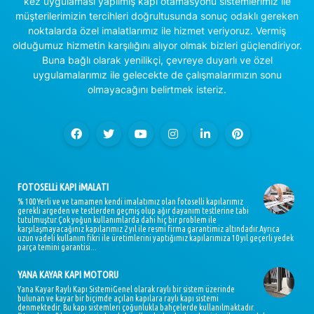
kez uygulaması yapılmış kapı otamasyonu sistemlerimiz ile
müşterilerimizin tercihleri doğrultusunda sonuç odaklı gereken
noktalarda özel imalatlarımız ile hizmet veriyoruz. Vermiş
olduğumuz hizmetin karşılığını alıyor olmak bizleri güçlendiriyor.
Buna bağlı olarak yenilikçi, çevreye duyarlı ve özel
uygulamalarımız ile gelecekte de çalışmalarımızın sonu
olmayacağını belirtmek isteriz.
FOTOSELLi KAPI iMALATI
% 100 Yerli ve ve tamamen kendi imalatımız olan fotoselli kapılarımız
gerekli argeden ve testlerden geçmiş olup ağır dayanım testlerine tabi
tutulmuştur.Çok yoğun kullanımlarda dahi hiç bir problem ile
karşılaşmayacağınız kapılarımız 2 yıl ile resmi firma garantimiz altındadır.Ayrıca
uzun vadeli kullanım fikri ile üretimlerini yaptığımız kapılarımıza 10 yıl geçerli yedek
parça temini garantisi...
YANA KAYAR KAPI MOTORU
Yana Kayar Raylı Kapı SistemiGenel olarak raylı bir sistem üzerinde
bulunan ve kayar bir biçimde açılan kapılara raylı kapı sistemi
denmektedir. Bu kapı sistemleri çoğunlukla bahçelerde kullanılmaktadır.