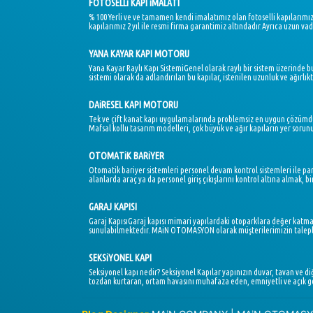
FOTOSELLi KAPI iMALATI
% 100 Yerli ve ve tamamen kendi imalatımız olan fotoselli kapılarımı
kapılarımız 2 yıl ile resmi firma garantimiz altındadır.Ayrıca uzun vade
YANA KAYAR KAPI MOTORU
Yana Kayar Raylı Kapı SistemiGenel olarak raylı bir sistem üzerinde b
sistemi olarak da adlandırılan bu kapılar, istenilen uzunluk ve ağırl
DAiRESEL KAPI MOTORU
Tek ve çift kanat kapı uygulamalarında problemsiz en uygun çözümdür
Mafsal kollu tasarım modelleri, çok büyük ve ağır kapıların yer sorunu
OTOMATiK BARiYER
Otomatik bariyer sistemleri personel devam kontrol sistemleri ile para
alanlarda araç ya da personel giriş çıkışlarını kontrol altına almak, 
GARAJ KAPISI
Garaj KapısıGaraj kapısı mimari yapılardaki otoparklara değer katmas
sunulabilmektedir. MAiN OTOMASYON olarak müşterilerimizin taleplerin
SEKSiYONEL KAPI
Seksiyonel kapı nedir? Seksiyonel Kapılar yapınızın duvar, tavan ve d
tozdan kurtaran, ortam havasını muhafaza eden, emniyetli ve açık gö