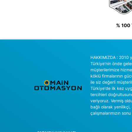
% 100
HAKKIMIZDA : 2010 yı
Türkiye'nin önde gele
müşterilerimize hizm
köklü firmalarının gücü
ile siz değerli müşter
Türkiye'de ilk kez uy
tercihleri doğrultusu
veriyoruz. Vermiş oldu
bağlı olarak yenilikçi
çalışmalarımızın sonu 