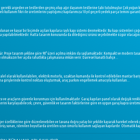
z gerekli argeden ve testlerden geçmiş olup ağır dayanım testlerine tabi tutulmuştur.Çok yoğun 
li kullanım fikri ile üretimlerini yaptığımız kapılarımıza 10 yıl geçerli yedek parça temini garanti
ulunan ve kayar bir biçimde açılan kapılara raylı kapı sistemi denmektedir. Bu kapı sistemleri ç
ıkta yapılabilmektedir. Hatta tasarım konusunda da dilediğiniz ürünü seçebilmekte özgür olacağını
. Proje tasarım şekline göre 90° üzeri açılma imkânı da sağlamaktadır. Kompakt ve modern tasar
 olmaksızın her açıda rahatlıkla çalışmasına imkân verir. Dairesel kanatlı bahçe...
lel olarak kullanılabilen, elektrik motorlu, uzaktan kumanda ile kontrol edilebilen mantar bariyer,
bina girişlerinde kontrol noktası oluşturmak, araç parkını engellemek amacıyla kullanılan...
ı ve araçların güvenle korunması için kullanılmaktadır. Garaj kapıları panel olarak değişik renkl
i karşılayabilecek; çevre, güvenlik ve tasarım faktörlerine göre en uygun garaj kapısı üretimin
iğer özelliklerine göre düzenlenebilen ve tavana doğru yatay bir şekilde kayarak hareket ederek ç
rüş sunan, istenilen boyutlarda üretilen uzun ömürlü kullanım sağlayan kapılardır. Otomatik kap