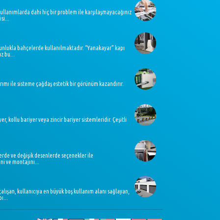
kullanımlarda dahi hiç bir problem ile karşılaşmayacağınız
si...
oğunlukla bahçelerde kullanılmaktadır. “Yanakayar” kapı
z bu...
ımı ile sisteme çağdaş estetik bir görünüm kazandırır.
 kollu bariyer veya zincir bariyer sistemleridir. Çeşitli
erde ve değişik desenlerde seçenekler ile
i ve montajını...
alışan, kullanıcıya en büyük boş kullanım alanı sağlayan,
ı...