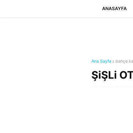
ANASAYFA
Ana Sayfa
bahçe ka
ŞiŞLi O