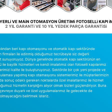
 YERLi VE MAiN OTOMASYON ÜRETiMi
FOTOSELLi KAPI 
2 YIL GARANTi VE 10 YIL YEDEK PARÇA GARANTiSi
lından beri kapı otomasyonu ve otomatik kapı sektöründe
n firmaları ile edinmiş olduğumuz tecrübeyle siz değerli
et sunuyoruyoz. Dünya genelinde otomatik kapı sektörünün en
 ile bayilik hizmetleri ve kendi imalatımız olan fotoselli kapılarımız
ilerimizi kalite ile buluşturuyoruz. Sektörde bir çok yeni projede ve
gulaması yapılmış kapı otamasyonu sistemlerimiz ile müşterilerimizin
nda sonuç odaklı gereken noktalarda özel imalatlarımız ile hizmet
ğumuz hizmetin karşılığını alıyor olmak bizleri güçlendiriyor. Buna
, çevreye duyarlı ve özel uygulamalarımız ile gelecekte de
olmayacağını belirtmek isteriz.