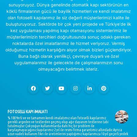
sunuyoruyoz. Dünya genelinde otomatik kapı sektörünün en
köklü firmalarının gücü ile bayilik hizmetleri ve kendi imalatımız
olan fotoselli kapılarımız ile siz değerli müşterilerimizi kalite ile
buluşturuyoruz. Sektörde bir çok yeni projede ve Türkiye'de ilk
kez uygulaması yapılmış kapı otamasyonu sistemlerimiz ile
müşterilerimizin tercihleri doğrultusunda sonuç odaklı gereken
noktalarda özel imalatlarımız ile hizmet veriyoruz. Vermiş
olduğumuz hizmetin karşılığını alıyor olmak bizleri güçlendiriyor.
Buna bağlı olarak yenilikçi, çevreye duyarlı ve özel
uygulamalarımız ile gelecekte de çalışmalarımızın sonu
olmayacağını belirtmek isteriz.
FOTOSELLi KAPI iMALATI
% 100 Yerli ve ve tamamen kendi imalatımız olan fotoselli kapılarımız
gerekli argeden ve testlerden geçmiş olup ağır dayanım testlerine tabi
tutulmuştur.Çok yoğun kullanımlarda dahi hiç bir problem ile
karşılaşmayacağınız kapılarımız 2 yıl ile resmi firma garantimiz altındadır.Ayrıca
uzun vadeli kullanım fikri ile üretimlerini yaptığımız kapılarımıza 10 yıl geçerli yedek