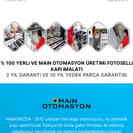
% 100 YERLi VE MAiN OTOMASYON ÜRETiMi
FOTOSELLi
KAPI iMALATI
2 YIL GARANTi VE 10 YIL YEDEK PARÇA GARANTiSi
HAKKIMIZDA : 2010 yılından beri kapı otomasyonu ve otomatik
kapı sektöründe Türkiye'nin önde gelen firmaları ile edinmiş
olduğumuz tecrübeyle siz değerli müşterilerimize hizmet