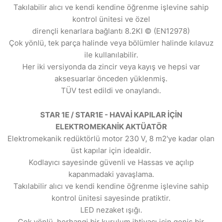
Takılabilir alıcı ve kendi kendine öğrenme işlevine sahip
kontrol ünitesi ve özel
dirençli kenarlara bağlantı 8.2KI © (EN12978)
Çok yönlü, tek parça halinde veya bölümler halinde kılavuz
ile kullanılabilir.
Her iki versiyonda da zincir veya kayış ve hepsi var
aksesuarlar önceden yüklenmiş.
TÜV test edildi ve onaylandı.
STAR 1E / STAR1E - HAVAİ KAPILAR İÇİN
ELEKTROMEKANİK AKTÜATÖR
Elektromekanik redüktörlü motor 230 V, 8 m2'ye kadar olan
üst kapılar için idealdir.
Kodlayıcı sayesinde güvenli ve Hassas ve açılıp
kapanmadaki yavaşlama.
Takılabilir alıcı ve kendi kendine öğrenme işlevine sahip
kontrol ünitesi sayesinde pratiktir.
LED nezaket ışığı.
Çok yönlü, herhangi bir kurulum ihtiyacı için geniş bir