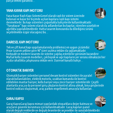
parça temini garantisi...
YANA KAYAR KAPI MOTORU
Yana Kayar Raylı Kapı SistemiGenel olarak raylı bir sistem üzerinde
bulunan ve kayar bir biçimde açılan kapılara raylı kapı sistemi
denmektedir. Bu kapı sistemleri çoğunlukla bahçelerde kullanılmaktadır.
“Yanakayar” kapı sistemi olarak da adlandırılan bu kapılar, istenilen uzunluk ve
ağırlıkta yapılabilmektedir. Hatta tasarım konusunda da dilediğiniz ürünü
seçebilmekte özgür olacağınız bu...
DAiRESEL KAPI MOTORU
Tek ve çift kanat kapı uygulamalarında problemsiz en uygun çözümdür.
Proje tasarım şekline göre 90° üzeri açılma imkânı da sağlamaktadır.
Kompakt ve modern tasarımı ile sisteme çağdaş estetik bir görünüm kazandırır.
Mafsal kollu tasarım modelleri, çok büyük ve ağır kapıların yer sorunu olmaksızın her
açıda rahatlıkla çalışmasına imkân verir. Dairesel kanatlı bahçe...
OTOMATiK BARiYER
Otomatik bariyer sistemleri personel devam kontrol sistemleri ile paralel
olarak kullanılabilen, elektrik motorlu, uzaktan kumanda ile kontrol
edilebilen mantar bariyer, kollu bariyer veya zincir bariyer sistemleridir. Çeşitli
alanlarda araç ya da personel giriş çıkışlarını kontrol altına almak, bina girişlerinde
kontrol noktası oluşturmak, araç parkını engellemek amacıyla kullanılan...
GARAJ KAPISI
Garaj KapısıGaraj kapısı mimari yapılardaki otoparklara değer katması ve
araçların güvenle korunması için kullanılmaktadır. Garaj kapıları panel
olarak değişik renklerde ve değişik desenlerde seçenekler ile sunulabilmektedir.