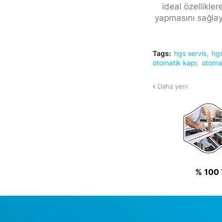
ideal özellikler
yapmasını sağlaya
Tags:
hgs servis
hgs
otomatik kapı
otoma
Daha yeni
% 100