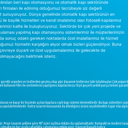
lından beri kapı otomasyonu ve otomatik kapı sektöründe
n firmaları ile edinmiş olduğumuz tecrübeyle siz değerli
et sunuyoruyoz. Dünya genelinde otomatik kapı sektörünün en
 ile bayilik hizmetleri ve kendi imalatımız olan fotoselli kapılarımız
ilerimizi kalite ile buluşturuyoruz. Sektörde bir çok yeni projede ve
gulaması yapılmış kapı otamasyonu sistemlerimiz ile müşterilerimizin
nda sonuç odaklı gereken noktalarda özel imalatlarımız ile hizmet
ğumuz hizmetin karşılığını alıyor olmak bizleri güçlendiriyor. Buna
, çevreye duyarlı ve özel uygulamalarımız ile gelecekte de
olmayacağını belirtmek isteriz.
z gerekli argeden ve testlerden geçmiş olup ağır dayanım testlerine tabi tutulmuştur.Çok yoğun 
li kullanım fikri ile üretimlerini yaptığımız kapılarımıza 10 yıl geçerli yedek parça temini garanti
ulunan ve kayar bir biçimde açılan kapılara raylı kapı sistemi denmektedir. Bu kapı sistemleri ç
ıkta yapılabilmektedir. Hatta tasarım konusunda da dilediğiniz ürünü seçebilmekte özgür olacağını
. Proje tasarım şekline göre 90° üzeri açılma imkânı da sağlamaktadır. Kompakt ve modern tasar
 olmaksızın her açıda rahatlıkla çalışmasına imkân verir. Dairesel kanatlı bahçe...