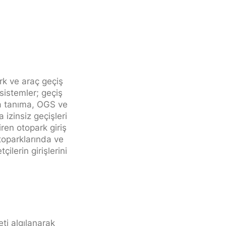
ark ve araç geçiş
 sistemler; geçiş
aka tanıma, OGS ve
 izinsiz geçişleri
iren otopark giriş
otoparklarında ve
ilerin girişlerini
ti algılanarak