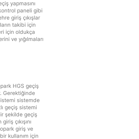
geçiş yapmasını
ontrol paneli gibi
re giriş çıkışlar
arın takibi için
ri için oldukça
rini ve yığılmaları
topark HGS geçiş
. Gerektiğinde
 sistemi sistemde
lı geçiş sistemi
ir şekilde geçiş
giriş çıkışını
opark giriş ve
bir kullanım için