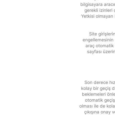
bilgisayara aracı
gerekli izinleri 
Yetkisi olmayan b
Site girişler
engellemesinin y
araç otomatik g
sayfası üzerin
Son derece hızl
kolay bir geçiş d
beklemeleri önle
otomatik geçiş 
olması ile de kola
çıkışına onay ve