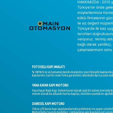
HAKKIMIZDA : 2010 yı
Türkiye'nin önde gele
müşterilerimize hizm
köklü firmalarının gücü
ile siz değerli müşter
Türkiye'de ilk kez uy
tercihleri doğrultusu
veriyoruz. Vermiş oldu
bağlı olarak yenilikçi
çalışmalarımızın sonu 
FOTOSELLi KAPI iMALATI
% 100 Yerli ve ve tamamen kendi imalatımız olan fotoselli kapılarımı
kapılarımız 2 yıl ile resmi firma garantimiz altındadır.Ayrıca uzun vade
YANA KAYAR KAPI MOTORU
Yana Kayar Raylı Kapı SistemiGenel olarak raylı bir sistem üzerinde b
sistemi olarak da adlandırılan bu kapılar, istenilen uzunluk ve ağırl
DAiRESEL KAPI MOTORU
Tek ve çift kanat kapı uygulamalarında problemsiz en uygun çözümdür
Mafsal kollu tasarım modelleri, çok büyük ve ağır kapıların yer sorunu