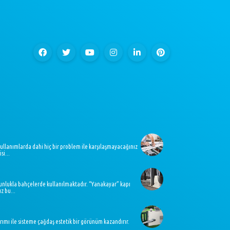
kullanımlarda dahi hiç bir problem ile karşılaşmayacağınız
si...
oğunlukla bahçelerde kullanılmaktadır. “Yanakayar” kapı
z bu...
ımı ile sisteme çağdaş estetik bir görünüm kazandırır.