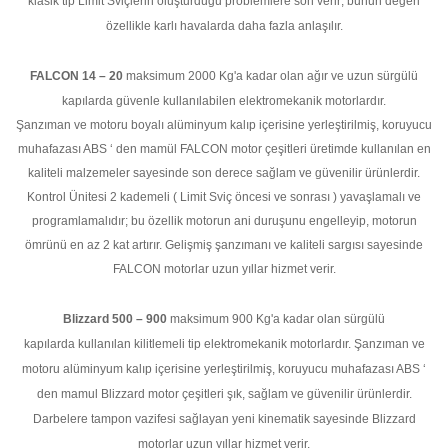
klasik tip Limit Sviçlerin oluşturduğu problemlere son verir; bunun değeri
özellikle karlı havalarda daha fazla anlaşılır.
FALCON 14 – 20
maksimum 2000 Kg'a kadar olan ağır ve uzun sürgülü
kapılarda güvenle kullanılabilen elektromekanik motorlardır.
Şanzıman ve motoru boyalı alüminyum kalıp içerisine yerleştirilmiş, koruyucu
muhafazası ABS ‘ den mamül FALCON motor çeşitleri üretimde kullanılan en
kaliteli malzemeler sayesinde son derece sağlam ve güvenilir ürünlerdir.
Kontrol Ünitesi 2 kademeli ( Limit Sviç öncesi ve sonrası ) yavaşlamalı ve
programlamalıdır; bu özellik motorun ani duruşunu engelleyip, motorun
ömrünü en az 2 kat artırır. Gelişmiş şanzımanı ve kaliteli sargısı sayesinde
FALCON motorlar uzun yıllar hizmet verir.
Blizzard 500 – 900
maksimum 900 Kg'a kadar olan sürgülü
kapılarda kullanılan kilitlemeli tip elektromekanik motorlardır. Şanzıman ve
motoru alüminyum kalıp içerisine yerleştirilmiş, koruyucu muhafazası ABS ‘
den mamul Blizzard motor çeşitleri şık, sağlam ve güvenilir ürünlerdir.
Darbelere tampon vazifesi sağlayan yeni kinematik sayesinde Blizzard
motorlar uzun yıllar hizmet verir.