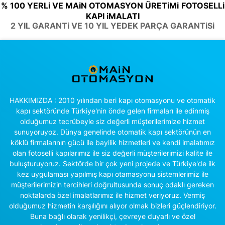
% 100 YERLi VE MAiN OTOMASYON ÜRETiMi
FOTOSELLi
KAPI iMALATI
2 YIL GARANTi VE 10 YIL YEDEK PARÇA GARANTiSi
HAKKIMIZDA : 2010 yılından beri kapı otomasyonu ve otomatik
kapı sektöründe Türkiye'nin önde gelen firmaları ile edinmiş
olduğumuz tecrübeyle siz değerli müşterilerimize hizmet
sunuyoruyoz. Dünya genelinde otomatik kapı sektörünün en
köklü firmalarının gücü ile bayilik hizmetleri ve kendi imalatımız
olan fotoselli kapılarımız ile siz değerli müşterilerimizi kalite ile
buluşturuyoruz. Sektörde bir çok yeni projede ve Türkiye'de ilk
kez uygulaması yapılmış kapı otamasyonu sistemlerimiz ile
müşterilerimizin tercihleri doğrultusunda sonuç odaklı gereken
noktalarda özel imalatlarımız ile hizmet veriyoruz. Vermiş
olduğumuz hizmetin karşılığını alıyor olmak bizleri güçlendiriyor.
Buna bağlı olarak yenilikçi, çevreye duyarlı ve özel