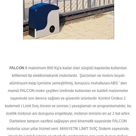
FALCON
8 maksimum 800 Kg'a kadar olan sürgülü kapılarda kullanılan
kilitlemeli tip elektromekanik motorlardır. Şanzıman ve motoru boyalı
alüminyum kalıp içerisine yerleştirilmiş, koruyucu muhafazası ABS ‘ den
mamül FALCON motor çeşitleri üretimde kullanılan en kaliteli malzemeler
sayesinde son derece sağlam ve güvenilir ürünlerdir. Kontrol Ünitesi 2
kademeli ( Limit Sviç öncesi ve sonrası ) yavaşlamalı ve programlamalıdır; bu
özellik motorun ani duruşunu engelleyip, motorun ömrünü en az 2 kat artırır.
Darbelere tampon vazifesi sağlayan yeni kinematik sayesinde FALCON
motorlar uzun yıllar hizmet verir. MANYETİK LİMİT SVİÇ Sistemi sayesinde,