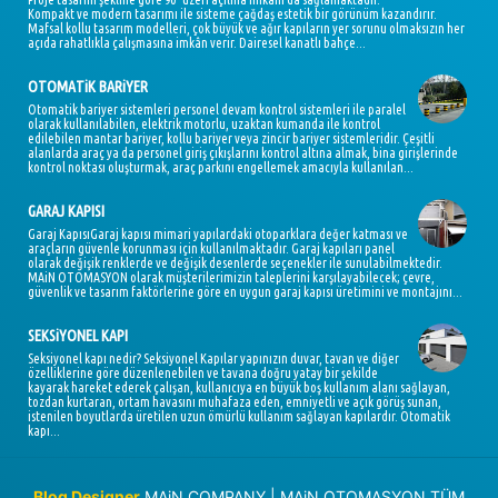
Kompakt ve modern tasarımı ile sisteme çağdaş estetik bir görünüm kazandırır.
Mafsal kollu tasarım modelleri, çok büyük ve ağır kapıların yer sorunu olmaksızın her
açıda rahatlıkla çalışmasına imkân verir. Dairesel kanatlı bahçe...
OTOMATiK BARiYER
Otomatik bariyer sistemleri personel devam kontrol sistemleri ile paralel
olarak kullanılabilen, elektrik motorlu, uzaktan kumanda ile kontrol
edilebilen mantar bariyer, kollu bariyer veya zincir bariyer sistemleridir. Çeşitli
alanlarda araç ya da personel giriş çıkışlarını kontrol altına almak, bina girişlerinde
kontrol noktası oluşturmak, araç parkını engellemek amacıyla kullanılan...
GARAJ KAPISI
Garaj KapısıGaraj kapısı mimari yapılardaki otoparklara değer katması ve
araçların güvenle korunması için kullanılmaktadır. Garaj kapıları panel
olarak değişik renklerde ve değişik desenlerde seçenekler ile sunulabilmektedir.
MAiN OTOMASYON olarak müşterilerimizin taleplerini karşılayabilecek; çevre,
güvenlik ve tasarım faktörlerine göre en uygun garaj kapısı üretimini ve montajını...
SEKSiYONEL KAPI
Seksiyonel kapı nedir? Seksiyonel Kapılar yapınızın duvar, tavan ve diğer
özelliklerine göre düzenlenebilen ve tavana doğru yatay bir şekilde
kayarak hareket ederek çalışan, kullanıcıya en büyük boş kullanım alanı sağlayan,
tozdan kurtaran, ortam havasını muhafaza eden, emniyetli ve açık görüş sunan,
istenilen boyutlarda üretilen uzun ömürlü kullanım sağlayan kapılardır. Otomatik
kapı...
Blog Designer
MAiN COMPANY | MAiN OTOMASYON TÜM