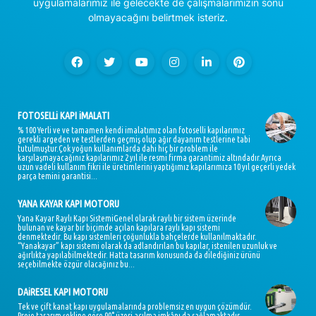
uygulamalarımız ile gelecekte de çalışmalarımızın sonu
olmayacağını belirtmek isteriz.
FOTOSELLi KAPI iMALATI
% 100 Yerli ve ve tamamen kendi imalatımız olan fotoselli kapılarımız
gerekli argeden ve testlerden geçmiş olup ağır dayanım testlerine tabi
tutulmuştur.Çok yoğun kullanımlarda dahi hiç bir problem ile
karşılaşmayacağınız kapılarımız 2 yıl ile resmi firma garantimiz altındadır.Ayrıca
uzun vadeli kullanım fikri ile üretimlerini yaptığımız kapılarımıza 10 yıl geçerli yedek
parça temini garantisi...
YANA KAYAR KAPI MOTORU
Yana Kayar Raylı Kapı SistemiGenel olarak raylı bir sistem üzerinde
bulunan ve kayar bir biçimde açılan kapılara raylı kapı sistemi
denmektedir. Bu kapı sistemleri çoğunlukla bahçelerde kullanılmaktadır.
“Yanakayar” kapı sistemi olarak da adlandırılan bu kapılar, istenilen uzunluk ve
ağırlıkta yapılabilmektedir. Hatta tasarım konusunda da dilediğiniz ürünü
seçebilmekte özgür olacağınız bu...
DAiRESEL KAPI MOTORU
Tek ve çift kanat kapı uygulamalarında problemsiz en uygun çözümdür.
Proje tasarım şekline göre 90° üzeri açılma imkânı da sağlamaktadır.