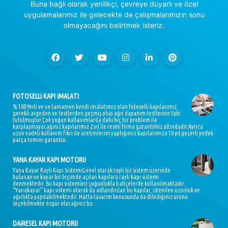
Buna bağlı olarak yenilikçi, çevreye duyarlı ve özel
uygulamalarımız ile gelecekte de çalışmalarımızın sonu
olmayacağını belirtmek isteriz.
FOTOSELLi KAPI iMALATI
% 100 Yerli ve ve tamamen kendi imalatımız olan fotoselli kapılarımız
gerekli argeden ve testlerden geçmiş olup ağır dayanım testlerine tabi
tutulmuştur.Çok yoğun kullanımlarda dahi hiç bir problem ile
karşılaşmayacağınız kapılarımız 2 yıl ile resmi firma garantimiz altındadır.Ayrıca
uzun vadeli kullanım fikri ile üretimlerini yaptığımız kapılarımıza 10 yıl geçerli yedek
parça temini garantisi...
YANA KAYAR KAPI MOTORU
Yana Kayar Raylı Kapı SistemiGenel olarak raylı bir sistem üzerinde
bulunan ve kayar bir biçimde açılan kapılara raylı kapı sistemi
denmektedir. Bu kapı sistemleri çoğunlukla bahçelerde kullanılmaktadır.
“Yanakayar” kapı sistemi olarak da adlandırılan bu kapılar, istenilen uzunluk ve
ağırlıkta yapılabilmektedir. Hatta tasarım konusunda da dilediğiniz ürünü
seçebilmekte özgür olacağınız bu...
DAiRESEL KAPI MOTORU