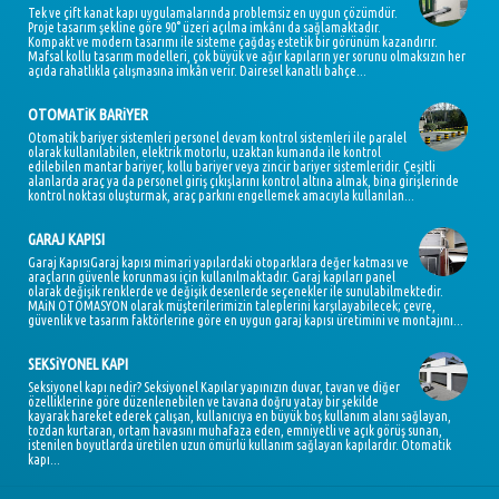
Tek ve çift kanat kapı uygulamalarında problemsiz en uygun çözümdür.
Proje tasarım şekline göre 90° üzeri açılma imkânı da sağlamaktadır.
Kompakt ve modern tasarımı ile sisteme çağdaş estetik bir görünüm kazandırır.
Mafsal kollu tasarım modelleri, çok büyük ve ağır kapıların yer sorunu olmaksızın her
açıda rahatlıkla çalışmasına imkân verir. Dairesel kanatlı bahçe...
OTOMATiK BARiYER
Otomatik bariyer sistemleri personel devam kontrol sistemleri ile paralel
olarak kullanılabilen, elektrik motorlu, uzaktan kumanda ile kontrol
edilebilen mantar bariyer, kollu bariyer veya zincir bariyer sistemleridir. Çeşitli
alanlarda araç ya da personel giriş çıkışlarını kontrol altına almak, bina girişlerinde
kontrol noktası oluşturmak, araç parkını engellemek amacıyla kullanılan...
GARAJ KAPISI
Garaj KapısıGaraj kapısı mimari yapılardaki otoparklara değer katması ve
araçların güvenle korunması için kullanılmaktadır. Garaj kapıları panel
olarak değişik renklerde ve değişik desenlerde seçenekler ile sunulabilmektedir.
MAiN OTOMASYON olarak müşterilerimizin taleplerini karşılayabilecek; çevre,
güvenlik ve tasarım faktörlerine göre en uygun garaj kapısı üretimini ve montajını...
SEKSiYONEL KAPI
Seksiyonel kapı nedir? Seksiyonel Kapılar yapınızın duvar, tavan ve diğer
özelliklerine göre düzenlenebilen ve tavana doğru yatay bir şekilde
kayarak hareket ederek çalışan, kullanıcıya en büyük boş kullanım alanı sağlayan,
tozdan kurtaran, ortam havasını muhafaza eden, emniyetli ve açık görüş sunan,
istenilen boyutlarda üretilen uzun ömürlü kullanım sağlayan kapılardır. Otomatik
kapı...