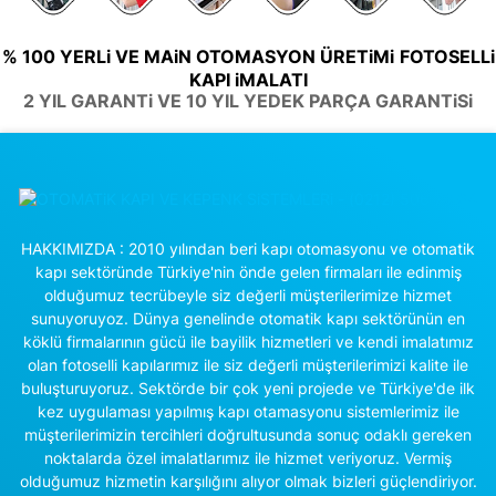
% 100 YERLi VE MAiN OTOMASYON ÜRETiMi
FOTOSELLi
KAPI iMALATI
2 YIL GARANTi VE 10 YIL YEDEK PARÇA GARANTiSi
HAKKIMIZDA : 2010 yılından beri kapı otomasyonu ve otomatik
kapı sektöründe Türkiye'nin önde gelen firmaları ile edinmiş
olduğumuz tecrübeyle siz değerli müşterilerimize hizmet
sunuyoruyoz. Dünya genelinde otomatik kapı sektörünün en
köklü firmalarının gücü ile bayilik hizmetleri ve kendi imalatımız
olan fotoselli kapılarımız ile siz değerli müşterilerimizi kalite ile
buluşturuyoruz. Sektörde bir çok yeni projede ve Türkiye'de ilk
kez uygulaması yapılmış kapı otamasyonu sistemlerimiz ile
müşterilerimizin tercihleri doğrultusunda sonuç odaklı gereken
noktalarda özel imalatlarımız ile hizmet veriyoruz. Vermiş
olduğumuz hizmetin karşılığını alıyor olmak bizleri güçlendiriyor.