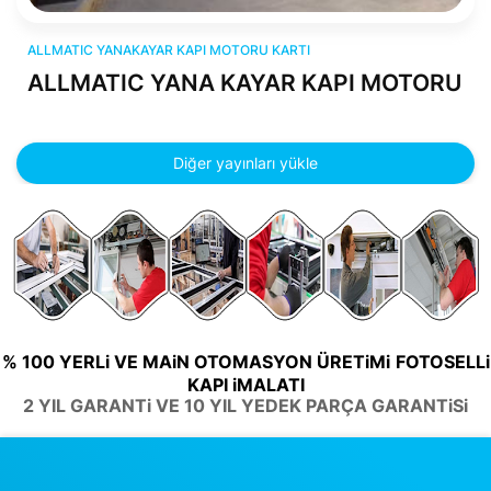
ALLMATIC YANAKAYAR KAPI MOTORU kartı
ALLMATIC YANAKAYAR KAPI MOTORU KARTI
ALLMATIC YANA KAYAR KAPI MOTORU
Diğer yayınları yükle
% 100 YERLi VE MAiN OTOMASYON ÜRETiMi
FOTOSELLi
KAPI iMALATI
2 YIL GARANTi VE 10 YIL YEDEK PARÇA GARANTiSi