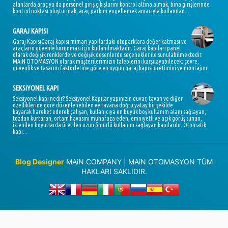
alanlarda araç ya da personel giriş çıkışlarını kontrol altına almak, bina girişlerinde
kontrol noktası oluşturmak, araç parkını engellemek amacıyla kullanılan...
GARAJ KAPISI
Garaj KapısıGaraj kapısı mimari yapılardaki otoparklara değer katması ve
araçların güvenle korunması için kullanılmaktadır. Garaj kapıları panel
olarak değişik renklerde ve değişik desenlerde seçenekler ile sunulabilmektedir.
MAiN OTOMASYON olarak müşterilerimizin taleplerini karşılayabilecek; çevre,
güvenlik ve tasarım faktörlerine göre en uygun garaj kapısı üretimini ve montajını...
SEKSiYONEL KAPI
Seksiyonel kapı nedir? Seksiyonel Kapılar yapınızın duvar, tavan ve diğer
özelliklerine göre düzenlenebilen ve tavana doğru yatay bir şekilde
kayarak hareket ederek çalışan, kullanıcıya en büyük boş kullanım alanı sağlayan,
tozdan kurtaran, ortam havasını muhafaza eden, emniyetli ve açık görüş sunan,
istenilen boyutlarda üretilen uzun ömürlü kullanım sağlayan kapılardır. Otomatik
kapı...
Blog Designer
MAiN COMPANY | MAiN OTOMASYON TÜM
HAKLARI SAKLIDIR.