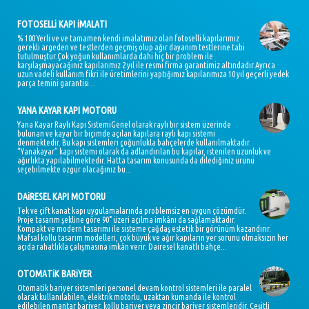
FOTOSELLi KAPI iMALATI
% 100 Yerli ve ve tamamen kendi imalatımız olan fotoselli kapılarımız
gerekli argeden ve testlerden geçmiş olup ağır dayanım testlerine tabi
tutulmuştur.Çok yoğun kullanımlarda dahi hiç bir problem ile
karşılaşmayacağınız kapılarımız 2 yıl ile resmi firma garantimiz altındadır.Ayrıca
uzun vadeli kullanım fikri ile üretimlerini yaptığımız kapılarımıza 10 yıl geçerli yedek
parça temini garantisi...
YANA KAYAR KAPI MOTORU
Yana Kayar Raylı Kapı SistemiGenel olarak raylı bir sistem üzerinde
bulunan ve kayar bir biçimde açılan kapılara raylı kapı sistemi
denmektedir. Bu kapı sistemleri çoğunlukla bahçelerde kullanılmaktadır.
“Yanakayar” kapı sistemi olarak da adlandırılan bu kapılar, istenilen uzunluk ve
ağırlıkta yapılabilmektedir. Hatta tasarım konusunda da dilediğiniz ürünü
seçebilmekte özgür olacağınız bu...
DAiRESEL KAPI MOTORU
Tek ve çift kanat kapı uygulamalarında problemsiz en uygun çözümdür.
Proje tasarım şekline göre 90° üzeri açılma imkânı da sağlamaktadır.
Kompakt ve modern tasarımı ile sisteme çağdaş estetik bir görünüm kazandırır.
Mafsal kollu tasarım modelleri, çok büyük ve ağır kapıların yer sorunu olmaksızın her
açıda rahatlıkla çalışmasına imkân verir. Dairesel kanatlı bahçe...
OTOMATiK BARiYER
Otomatik bariyer sistemleri personel devam kontrol sistemleri ile paralel
olarak kullanılabilen, elektrik motorlu, uzaktan kumanda ile kontrol
edilebilen mantar bariyer, kollu bariyer veya zincir bariyer sistemleridir. Çeşitli