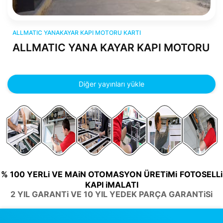
ALLMATIC YANAKAYAR KAPI MOTORU kartı
ALLMATIC YANAKAYAR KAPI MOTORU KARTI
ALLMATIC YANA KAYAR KAPI MOTORU
Diğer yayınları yükle
% 100 YERLi VE MAiN OTOMASYON ÜRETiMi
FOTOSELLi
KAPI iMALATI
2 YIL GARANTi VE 10 YIL YEDEK PARÇA GARANTiSi