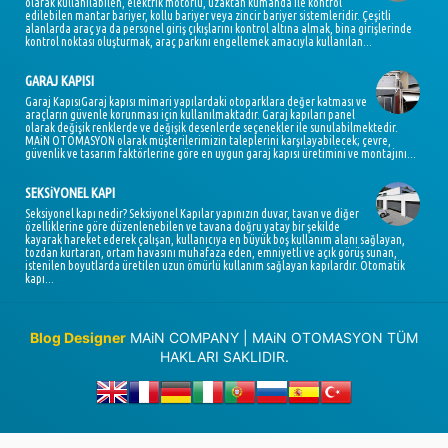
olarak kullanılabilen, elektrik motorlu, uzaktan kumanda ile kontrol
edilebilen mantar bariyer, kollu bariyer veya zincir bariyer sistemleridir. Çeşitli
alanlarda araç ya da personel giriş çıkışlarını kontrol altına almak, bina girişlerinde
kontrol noktası oluşturmak, araç parkını engellemek amacıyla kullanılan...
GARAJ KAPISI
Garaj KapısıGaraj kapısı mimari yapılardaki otoparklara değer katması ve
araçların güvenle korunması için kullanılmaktadır. Garaj kapıları panel
olarak değişik renklerde ve değişik desenlerde seçenekler ile sunulabilmektedir.
MAiN OTOMASYON olarak müşterilerimizin taleplerini karşılayabilecek; çevre,
güvenlik ve tasarım faktörlerine göre en uygun garaj kapısı üretimini ve montajını...
SEKSiYONEL KAPI
Seksiyonel kapı nedir? Seksiyonel Kapılar yapınızın duvar, tavan ve diğer
özelliklerine göre düzenlenebilen ve tavana doğru yatay bir şekilde
kayarak hareket ederek çalışan, kullanıcıya en büyük boş kullanım alanı sağlayan,
tozdan kurtaran, ortam havasını muhafaza eden, emniyetli ve açık görüş sunan,
istenilen boyutlarda üretilen uzun ömürlü kullanım sağlayan kapılardır. Otomatik
kapı...
Blog Designer
MAiN COMPANY | MAiN OTOMASYON TÜM
HAKLARI SAKLIDIR.