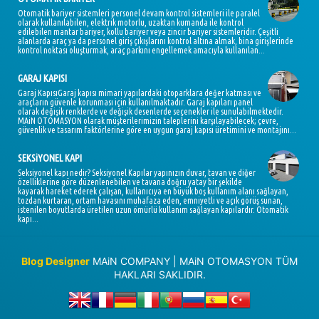
Otomatik bariyer sistemleri personel devam kontrol sistemleri ile paralel
olarak kullanılabilen, elektrik motorlu, uzaktan kumanda ile kontrol
edilebilen mantar bariyer, kollu bariyer veya zincir bariyer sistemleridir. Çeşitli
alanlarda araç ya da personel giriş çıkışlarını kontrol altına almak, bina girişlerinde
kontrol noktası oluşturmak, araç parkını engellemek amacıyla kullanılan...
GARAJ KAPISI
Garaj KapısıGaraj kapısı mimari yapılardaki otoparklara değer katması ve
araçların güvenle korunması için kullanılmaktadır. Garaj kapıları panel
olarak değişik renklerde ve değişik desenlerde seçenekler ile sunulabilmektedir.
MAiN OTOMASYON olarak müşterilerimizin taleplerini karşılayabilecek; çevre,
güvenlik ve tasarım faktörlerine göre en uygun garaj kapısı üretimini ve montajını...
SEKSiYONEL KAPI
Seksiyonel kapı nedir? Seksiyonel Kapılar yapınızın duvar, tavan ve diğer
özelliklerine göre düzenlenebilen ve tavana doğru yatay bir şekilde
kayarak hareket ederek çalışan, kullanıcıya en büyük boş kullanım alanı sağlayan,
tozdan kurtaran, ortam havasını muhafaza eden, emniyetli ve açık görüş sunan,
istenilen boyutlarda üretilen uzun ömürlü kullanım sağlayan kapılardır. Otomatik
kapı...
Blog Designer
MAiN COMPANY | MAiN OTOMASYON TÜM
HAKLARI SAKLIDIR.