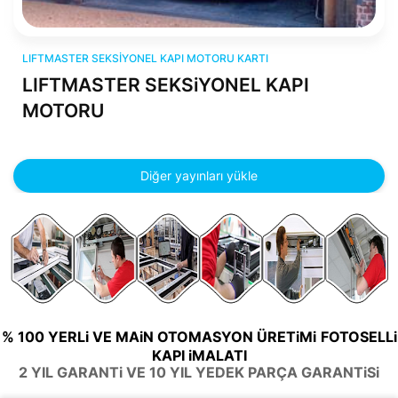
LIFTMASTER SEKSiYONEL KAPI MOTORU kartı
LIFTMASTER SEKSIYONEL KAPI MOTORU KARTI
LIFTMASTER SEKSiYONEL KAPI
MOTORU
Diğer yayınları yükle
% 100 YERLi VE MAiN OTOMASYON ÜRETiMi
FOTOSELLi
KAPI iMALATI
2 YIL GARANTi VE 10 YIL YEDEK PARÇA GARANTiSi