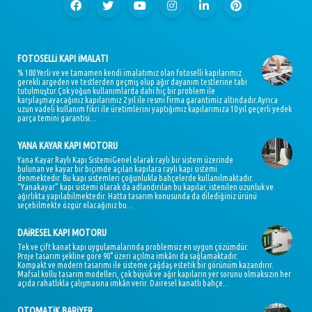
FOTOSELLi KAPI iMALATI
% 100 Yerli ve ve tamamen kendi imalatımız olan fotoselli kapılarımız
gerekli argeden ve testlerden geçmiş olup ağır dayanım testlerine tabi
tutulmuştur.Çok yoğun kullanımlarda dahi hiç bir problem ile
karşılaşmayacağınız kapılarımız 2 yıl ile resmi firma garantimiz altındadır.Ayrıca
uzun vadeli kullanım fikri ile üretimlerini yaptığımız kapılarımıza 10 yıl geçerli yedek
parça temini garantisi...
YANA KAYAR KAPI MOTORU
Yana Kayar Raylı Kapı SistemiGenel olarak raylı bir sistem üzerinde
bulunan ve kayar bir biçimde açılan kapılara raylı kapı sistemi
denmektedir. Bu kapı sistemleri çoğunlukla bahçelerde kullanılmaktadır.
“Yanakayar” kapı sistemi olarak da adlandırılan bu kapılar, istenilen uzunluk ve
ağırlıkta yapılabilmektedir. Hatta tasarım konusunda da dilediğiniz ürünü
seçebilmekte özgür olacağınız bu...
DAiRESEL KAPI MOTORU
Tek ve çift kanat kapı uygulamalarında problemsiz en uygun çözümdür.
Proje tasarım şekline göre 90° üzeri açılma imkânı da sağlamaktadır.
Kompakt ve modern tasarımı ile sisteme çağdaş estetik bir görünüm kazandırır.
Mafsal kollu tasarım modelleri, çok büyük ve ağır kapıların yer sorunu olmaksızın her
açıda rahatlıkla çalışmasına imkân verir. Dairesel kanatlı bahçe...
OTOMATiK BARiYER