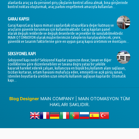
alanlarda araç ya da personel giriş çıkışlarını kontrol altına almak, bina girişlerinde
kontrol noktası oluşturmak, araç parkını engellemek amacıyla kullanılan...
GARAJ KAPISI
Garaj KapısıGaraj kapısı mimari yapılardaki otoparklara değer katması ve
araçların güvenle korunması için kullanılmaktadır. Garaj kapıları panel
olarak değişik renklerde ve değişik desenlerde seçenekler ile sunulabilmektedir.
MAiN OTOMASYON olarak müşterilerimizin taleplerini karşılayabilecek; çevre,
güvenlik ve tasarım faktörlerine göre en uygun garaj kapısı üretimini ve montajını...
SEKSiYONEL KAPI
Seksiyonel kapı nedir? Seksiyonel Kapılar yapınızın duvar, tavan ve diğer
özelliklerine göre düzenlenebilen ve tavana doğru yatay bir şekilde
kayarak hareket ederek çalışan, kullanıcıya en büyük boş kullanım alanı sağlayan,
tozdan kurtaran, ortam havasını muhafaza eden, emniyetli ve açık görüş sunan,
istenilen boyutlarda üretilen uzun ömürlü kullanım sağlayan kapılardır. Otomatik
kapı...
Blog Designer
MAiN COMPANY | MAiN OTOMASYON TÜM
HAKLARI SAKLIDIR.