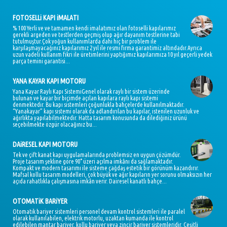
FOTOSELLi KAPI iMALATI
% 100 Yerli ve ve tamamen kendi imalatımız olan fotoselli kapılarımız
gerekli argeden ve testlerden geçmiş olup ağır dayanım testlerine tabi
tutulmuştur.Çok yoğun kullanımlarda dahi hiç bir problem ile
karşılaşmayacağınız kapılarımız 2 yıl ile resmi firma garantimiz altındadır.Ayrıca
uzun vadeli kullanım fikri ile üretimlerini yaptığımız kapılarımıza 10 yıl geçerli yedek
parça temini garantisi...
YANA KAYAR KAPI MOTORU
Yana Kayar Raylı Kapı SistemiGenel olarak raylı bir sistem üzerinde
bulunan ve kayar bir biçimde açılan kapılara raylı kapı sistemi
denmektedir. Bu kapı sistemleri çoğunlukla bahçelerde kullanılmaktadır.
“Yanakayar” kapı sistemi olarak da adlandırılan bu kapılar, istenilen uzunluk ve
ağırlıkta yapılabilmektedir. Hatta tasarım konusunda da dilediğiniz ürünü
seçebilmekte özgür olacağınız bu...
DAiRESEL KAPI MOTORU
Tek ve çift kanat kapı uygulamalarında problemsiz en uygun çözümdür.
Proje tasarım şekline göre 90° üzeri açılma imkânı da sağlamaktadır.
Kompakt ve modern tasarımı ile sisteme çağdaş estetik bir görünüm kazandırır.
Mafsal kollu tasarım modelleri, çok büyük ve ağır kapıların yer sorunu olmaksızın her
açıda rahatlıkla çalışmasına imkân verir. Dairesel kanatlı bahçe...
OTOMATiK BARiYER
Otomatik bariyer sistemleri personel devam kontrol sistemleri ile paralel
olarak kullanılabilen, elektrik motorlu, uzaktan kumanda ile kontrol
edilebilen mantar bariyer, kollu bariyer veya zincir bariyer sistemleridir. Çeşitli