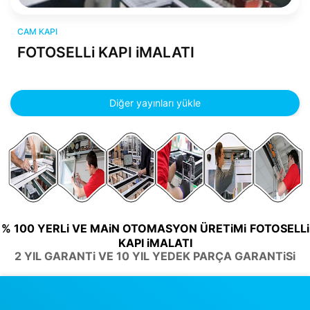
cam kapı
CAM KAPI
FOTOSELLi KAPI iMALATI
Diğer yayınları yükle
% 100 YERLi VE MAiN OTOMASYON ÜRETiMi
FOTOSELLi
KAPI iMALATI
2 YIL GARANTi VE 10 YIL YEDEK PARÇA GARANTiSi