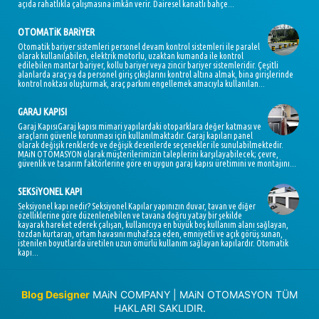
açıda rahatlıkla çalışmasına imkân verir. Dairesel kanatlı bahçe...
OTOMATiK BARiYER
Otomatik bariyer sistemleri personel devam kontrol sistemleri ile paralel
olarak kullanılabilen, elektrik motorlu, uzaktan kumanda ile kontrol
edilebilen mantar bariyer, kollu bariyer veya zincir bariyer sistemleridir. Çeşitli
alanlarda araç ya da personel giriş çıkışlarını kontrol altına almak, bina girişlerinde
kontrol noktası oluşturmak, araç parkını engellemek amacıyla kullanılan...
GARAJ KAPISI
Garaj KapısıGaraj kapısı mimari yapılardaki otoparklara değer katması ve
araçların güvenle korunması için kullanılmaktadır. Garaj kapıları panel
olarak değişik renklerde ve değişik desenlerde seçenekler ile sunulabilmektedir.
MAiN OTOMASYON olarak müşterilerimizin taleplerini karşılayabilecek; çevre,
güvenlik ve tasarım faktörlerine göre en uygun garaj kapısı üretimini ve montajını...
SEKSiYONEL KAPI
Seksiyonel kapı nedir? Seksiyonel Kapılar yapınızın duvar, tavan ve diğer
özelliklerine göre düzenlenebilen ve tavana doğru yatay bir şekilde
kayarak hareket ederek çalışan, kullanıcıya en büyük boş kullanım alanı sağlayan,
tozdan kurtaran, ortam havasını muhafaza eden, emniyetli ve açık görüş sunan,
istenilen boyutlarda üretilen uzun ömürlü kullanım sağlayan kapılardır. Otomatik
kapı...
Blog Designer
MAiN COMPANY | MAiN OTOMASYON TÜM
HAKLARI SAKLIDIR.