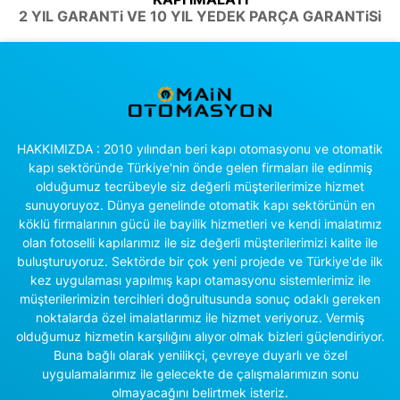
2 YIL GARANTi VE 10 YIL YEDEK PARÇA GARANTiSi
HAKKIMIZDA : 2010 yılından beri kapı otomasyonu ve otomatik
kapı sektöründe Türkiye'nin önde gelen firmaları ile edinmiş
olduğumuz tecrübeyle siz değerli müşterilerimize hizmet
sunuyoruyoz. Dünya genelinde otomatik kapı sektörünün en
köklü firmalarının gücü ile bayilik hizmetleri ve kendi imalatımız
olan fotoselli kapılarımız ile siz değerli müşterilerimizi kalite ile
buluşturuyoruz. Sektörde bir çok yeni projede ve Türkiye'de ilk
kez uygulaması yapılmış kapı otamasyonu sistemlerimiz ile
müşterilerimizin tercihleri doğrultusunda sonuç odaklı gereken
noktalarda özel imalatlarımız ile hizmet veriyoruz. Vermiş
olduğumuz hizmetin karşılığını alıyor olmak bizleri güçlendiriyor.
Buna bağlı olarak yenilikçi, çevreye duyarlı ve özel
uygulamalarımız ile gelecekte de çalışmalarımızın sonu
olmayacağını belirtmek isteriz.