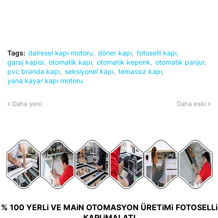
Tags:
dairesel kapı motoru
döner kapı
fotoselli kapı
garaj kapısı
otomatik kapı
otomatik kepenk
otomatik panjur
pvc branda kapı
seksiyonel kapı
temassız kapı
yana kayar kapı motoru
Daha yeni
Daha eski
% 100 YERLi VE MAiN OTOMASYON ÜRETiMi
FOTOSELLi
KAPI iMALATI