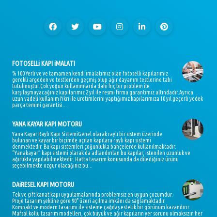
FOTOSELLi KAPI iMALATI
% 100 Yerli ve ve tamamen kendi imalatımız olan fotoselli kapılarımız
gerekli argeden ve testlerden geçmiş olup ağır dayanım testlerine tabi
tutulmuştur.Çok yoğun kullanımlarda dahi hiç bir problem ile
karşılaşmayacağınız kapılarımız 2 yıl ile resmi firma garantimiz altındadır.Ayrıca
uzun vadeli kullanım fikri ile üretimlerini yaptığımız kapılarımıza 10 yıl geçerli yedek
parça temini garantisi...
YANA KAYAR KAPI MOTORU
Yana Kayar Raylı Kapı SistemiGenel olarak raylı bir sistem üzerinde
bulunan ve kayar bir biçimde açılan kapılara raylı kapı sistemi
denmektedir. Bu kapı sistemleri çoğunlukla bahçelerde kullanılmaktadır.
“Yanakayar” kapı sistemi olarak da adlandırılan bu kapılar, istenilen uzunluk ve
ağırlıkta yapılabilmektedir. Hatta tasarım konusunda da dilediğiniz ürünü
seçebilmekte özgür olacağınız bu...
DAiRESEL KAPI MOTORU
Tek ve çift kanat kapı uygulamalarında problemsiz en uygun çözümdür.
Proje tasarım şekline göre 90° üzeri açılma imkânı da sağlamaktadır.
Kompakt ve modern tasarımı ile sisteme çağdaş estetik bir görünüm kazandırır.
Mafsal kollu tasarım modelleri, çok büyük ve ağır kapıların yer sorunu olmaksızın her