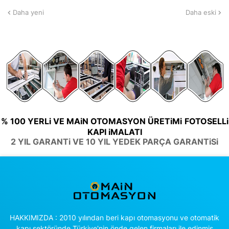
Daha yeni
Daha eski
% 100 YERLi VE MAiN OTOMASYON ÜRETiMi
FOTOSELLi
KAPI iMALATI
2 YIL GARANTi VE 10 YIL YEDEK PARÇA GARANTiSi
HAKKIMIZDA : 2010 yılından beri kapı otomasyonu ve otomatik
kapı sektöründe Türkiye'nin önde gelen firmaları ile edinmiş