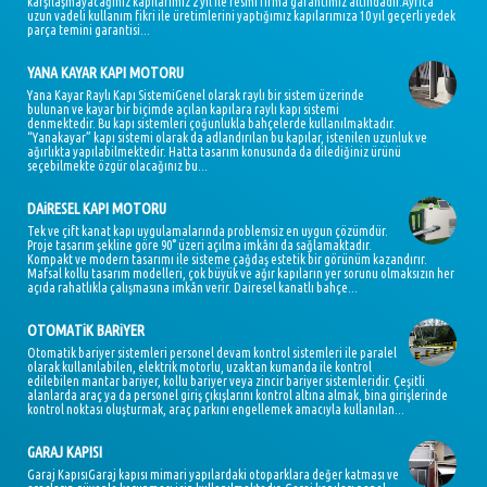
karşılaşmayacağınız kapılarımız 2 yıl ile resmi firma garantimiz altındadır.Ayrıca
uzun vadeli kullanım fikri ile üretimlerini yaptığımız kapılarımıza 10 yıl geçerli yedek
parça temini garantisi...
YANA KAYAR KAPI MOTORU
Yana Kayar Raylı Kapı SistemiGenel olarak raylı bir sistem üzerinde
bulunan ve kayar bir biçimde açılan kapılara raylı kapı sistemi
denmektedir. Bu kapı sistemleri çoğunlukla bahçelerde kullanılmaktadır.
“Yanakayar” kapı sistemi olarak da adlandırılan bu kapılar, istenilen uzunluk ve
ağırlıkta yapılabilmektedir. Hatta tasarım konusunda da dilediğiniz ürünü
seçebilmekte özgür olacağınız bu...
DAiRESEL KAPI MOTORU
Tek ve çift kanat kapı uygulamalarında problemsiz en uygun çözümdür.
Proje tasarım şekline göre 90° üzeri açılma imkânı da sağlamaktadır.
Kompakt ve modern tasarımı ile sisteme çağdaş estetik bir görünüm kazandırır.
Mafsal kollu tasarım modelleri, çok büyük ve ağır kapıların yer sorunu olmaksızın her
açıda rahatlıkla çalışmasına imkân verir. Dairesel kanatlı bahçe...
OTOMATiK BARiYER
Otomatik bariyer sistemleri personel devam kontrol sistemleri ile paralel
olarak kullanılabilen, elektrik motorlu, uzaktan kumanda ile kontrol
edilebilen mantar bariyer, kollu bariyer veya zincir bariyer sistemleridir. Çeşitli
alanlarda araç ya da personel giriş çıkışlarını kontrol altına almak, bina girişlerinde
kontrol noktası oluşturmak, araç parkını engellemek amacıyla kullanılan...
GARAJ KAPISI
Garaj KapısıGaraj kapısı mimari yapılardaki otoparklara değer katması ve