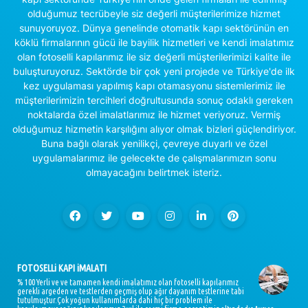
olduğumuz tecrübeyle siz değerli müşterilerimize hizmet
sunuyoruyoz. Dünya genelinde otomatik kapı sektörünün en
köklü firmalarının gücü ile bayilik hizmetleri ve kendi imalatımız
olan fotoselli kapılarımız ile siz değerli müşterilerimizi kalite ile
buluşturuyoruz. Sektörde bir çok yeni projede ve Türkiye'de ilk
kez uygulaması yapılmış kapı otamasyonu sistemlerimiz ile
müşterilerimizin tercihleri doğrultusunda sonuç odaklı gereken
noktalarda özel imalatlarımız ile hizmet veriyoruz. Vermiş
olduğumuz hizmetin karşılığını alıyor olmak bizleri güçlendiriyor.
Buna bağlı olarak yenilikçi, çevreye duyarlı ve özel
uygulamalarımız ile gelecekte de çalışmalarımızın sonu
olmayacağını belirtmek isteriz.
FOTOSELLi KAPI iMALATI
% 100 Yerli ve ve tamamen kendi imalatımız olan fotoselli kapılarımız
gerekli argeden ve testlerden geçmiş olup ağır dayanım testlerine tabi
tutulmuştur.Çok yoğun kullanımlarda dahi hiç bir problem ile