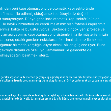
lından beri kapı otomasyonu ve otomatik kapı sektöründe
n firmaları ile edinmiş olduğumuz tecrübeyle siz değerli
et sunuyoruyoz. Dünya genelinde otomatik kapı sektörünün en
 ile bayilik hizmetleri ve kendi imalatımız olan fotoselli kapılarımız
ilerimizi kalite ile buluşturuyoruz. Sektörde bir çok yeni projede ve
gulaması yapılmış kapı otamasyonu sistemlerimiz ile müşterilerimizin
nda sonuç odaklı gereken noktalarda özel imalatlarımız ile hizmet
ğumuz hizmetin karşılığını alıyor olmak bizleri güçlendiriyor. Buna
, çevreye duyarlı ve özel uygulamalarımız ile gelecekte de
olmayacağını belirtmek isteriz.
z gerekli argeden ve testlerden geçmiş olup ağır dayanım testlerine tabi tutulmuştur.Çok yoğun 
li kullanım fikri ile üretimlerini yaptığımız kapılarımıza 10 yıl geçerli yedek parça temini garanti
ulunan ve kayar bir biçimde açılan kapılara raylı kapı sistemi denmektedir. Bu kapı sistemleri ç
ıkta yapılabilmektedir. Hatta tasarım konusunda da dilediğiniz ürünü seçebilmekte özgür olacağını