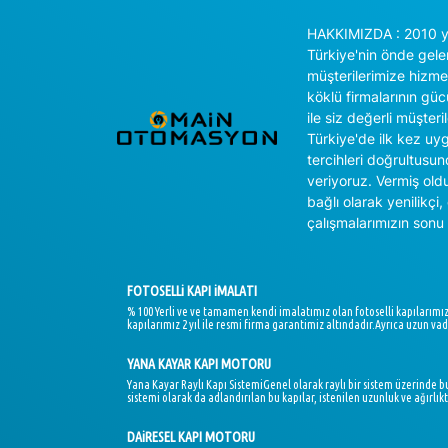
HAKKIMIZDA : 2010 yı
Türkiye'nin önde gele
müşterilerimize hizm
köklü firmalarının gücü
ile siz değerli müşter
Türkiye'de ilk kez uy
tercihleri doğrultusu
veriyoruz. Vermiş oldu
bağlı olarak yenilikçi
çalışmalarımızın sonu 
FOTOSELLi KAPI iMALATI
% 100 Yerli ve ve tamamen kendi imalatımız olan fotoselli kapılarımı
kapılarımız 2 yıl ile resmi firma garantimiz altındadır.Ayrıca uzun vade
YANA KAYAR KAPI MOTORU
Yana Kayar Raylı Kapı SistemiGenel olarak raylı bir sistem üzerinde b
sistemi olarak da adlandırılan bu kapılar, istenilen uzunluk ve ağırl
DAiRESEL KAPI MOTORU