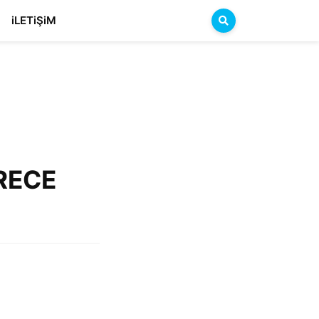
iLETiŞiM
ERECE