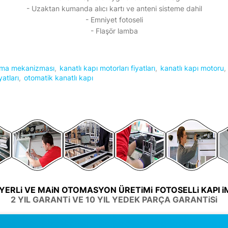
- Uzaktan kumanda alıcı kartı ve anteni sisteme dahil
- Emniyet fotoseli
- Flaşör lamba
açma mekanizması
kanatlı kapı motorları fiyatları
kanatlı kapı motoru
yatları
otomatik kanatlı kapı
 YERLi VE MAiN OTOMASYON ÜRETiMi
FOTOSELLi KAPI 
2 YIL GARANTi VE 10 YIL YEDEK PARÇA GARANTiSi