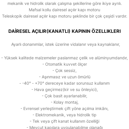
mekanik ve hidrolik olarak çalışma şekillerine göre ikiye ayrılı.
Mafsal kollu dairesel açılır kapı motoru
Teleskopik dairesel açılır kapı motoru şeklinde bir çok çeşidi vardır.
DAİRESEL AÇILIR(KANATLI) KAPININ ÖZELLIKLERI
Ayarlı donanımlar, istek üzerine vidalanır veya kaynaklanır,
- Yüksek kalitede malzemeler paslanmaz çelik ve alüminyumdandır,
- Otomatik kuvvet ölçer
- Çok sessiz,
- Aşınmasız ve uzun ömürlü
- -40° - +70° dereceye kadar sorunsuz kullanım
- Hava geçirmez(kir ve su önleyici),
- Çok basit ayarlanabilir,
- Kolay montaj,
- Evrensel yerleştirmek çift yöne açılma imkânı,
- Elektromekanik, veya hidrolik tip
- Tek veya çift kanat kullanım özelliği
- Mevcut kapılara uygulanabilme olanağı